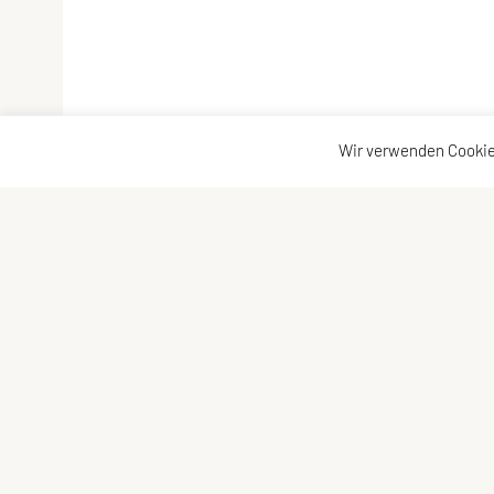
Wir verwenden Cookie
Erreichbar unter:
SPORTUNION M
Telefon:
0699 10933951
ZVR-Zahl: 801
Dienstag, 16 – 18 Uhr
Gumpendorfer
Mittwoch, 10 – 12 Uhr
1060 Wien
oder