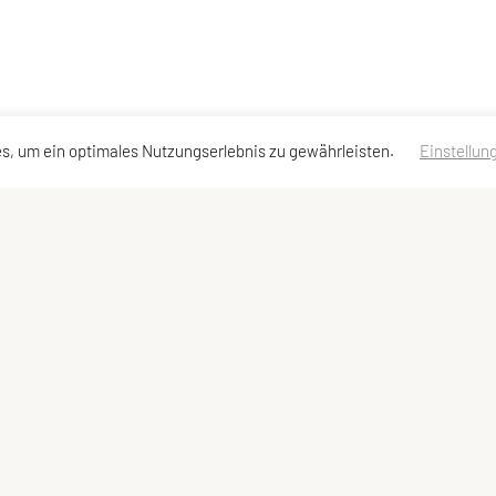
s, um ein optimales Nutzungserlebnis zu gewährleisten.
Einstellun
ariahilf
Organisation
Schnellzugriff
876401
Impressum
Angebot
Kontakt
Datenschutzerklär
 Straße 106
Vorstand
Team der Vereinsleitung