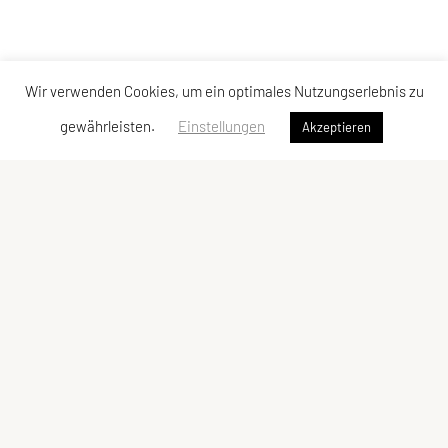
Wir verwenden Cookies, um ein optimales Nutzungserlebnis zu
gewährleisten.
Einstellungen
Akzeptieren
Erreichbar unter:
Telefon:
0699 10933951
Dienstag, 16 – 18 Uhr
Mittwoch, 10 – 12 Uhr
oder