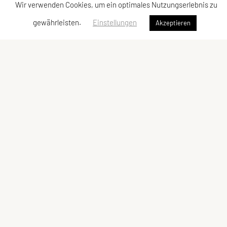
Wir verwenden Cookies, um ein optimales Nutzungserlebnis zu
gewährleisten.
Einstellungen
Akzeptieren
Erreichbar unter:
Telefon:
0699 10933951
Dienstag, 16 – 18 Uhr
Mittwoch, 10 – 12 Uhr
oder
office@sportunion-mariahilf.at
SPORTUNION Mariahilf
Organisation
ZVR-Zahl: 801876401
Impressum
Kontakt
Gumpendorfer Straße 106