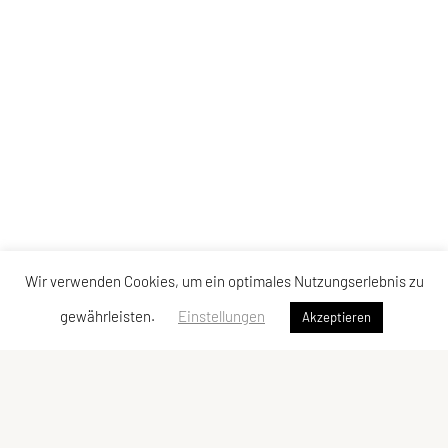
Wir verwenden Cookies, um ein optimales Nutzungserlebnis zu
gewährleisten.
Einstellungen
Akzeptieren