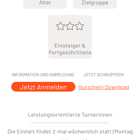
Alter
Zielgruppe
Einsteiger &
Fortgeschrittene
INFORMATION UND ANMELDUNG
JETZT SCHNUPPERN
Jetzt Anmelden
Gutschein Download
Leistungsorientierte Turnerinnen
Die Einheit findet 2-mal wöchentlich statt (Montag