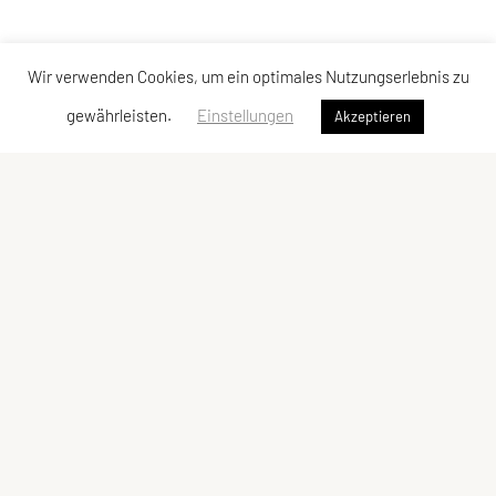
Wir verwenden Cookies, um ein optimales Nutzungserlebnis zu
gewährleisten.
Einstellungen
Akzeptieren
Erreichbar unter:
Telefon:
0699 10933951
Dienstag, 16 – 18 Uhr
Mittwoch, 10 – 12 Uhr
oder
office@sportunion-mariahilf.at